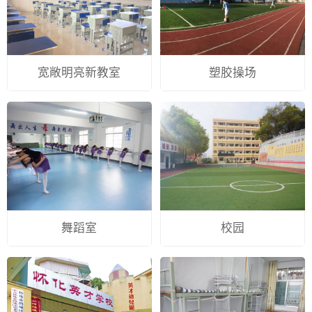
宽敞明亮新教室
塑胶操场
舞蹈室
校园