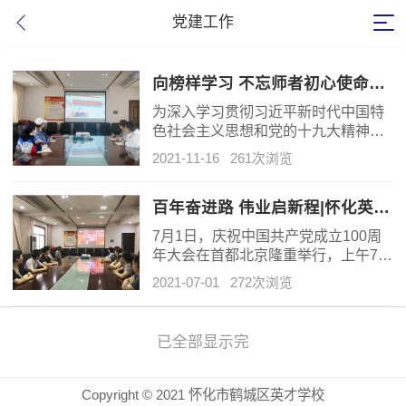
党建工作
向榜样学习 不忘师者初心使命——怀化英才学校党员教师观看学习《榜样5》
为深入学习贯彻习近平新时代中国特
色社会主义思想和党的十九大精神，
引导党员发挥榜样作用，根据区委组
2021-11-16
261次浏览
织部相关文件要求，怀化英才学校党
支部组织全体党员认真学习收看了中
央电视台综合频道（CCTV-1）《榜样
百年奋进路 伟业启新程|怀化英才学校组织师生观看庆建党100周年大会直播
5》专题节目。
7月1日，庆祝中国共产党成立100周
年大会在首都北京隆重举行，上午7点
40分，怀化英才学校组织全校师生观
2021-07-01
272次浏览
看庆祝中国共产党成立100周年大会
直播，认真学习了中共中央总书记、
国家主席、中央军委主席习近平的重
已全部显示完
要讲话。
Copyright © 2021 怀化市鹤城区英才学校